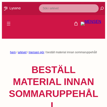
Sök
Lyssna
hem
/
arkivet
/
mensen gör
/ beställ material innan sommaruppehåll
BESTÄLL
MATERIAL INNAN
SOMMARUPPEHÅL
L