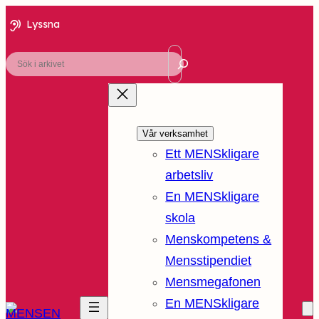
Lyssna
Sök
Vår verksamhet
Ett MENSkligare
arbetsliv
En MENSkligare
skola
Menskompetens &
Mensstipendiet
Mensmegafonen
En MENSkligare