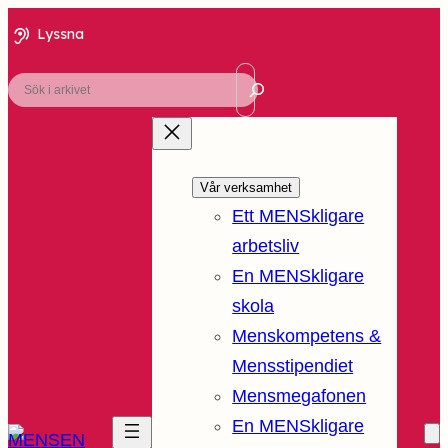
Lyssna
Sök
Vår verksamhet
Ett MENSkligare
arbetsliv
En MENSkligare
skola
Menskompetens &
Mensstipendiet
Mensmegafonen
En MENSkligare