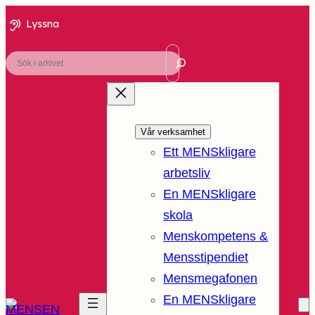
Lyssna
Sök
Vår verksamhet
Ett MENSkligare
arbetsliv
En MENSkligare
skola
Menskompetens &
Mensstipendiet
Mensmegafonen
En MENSkligare