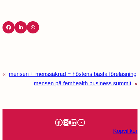
«
mensen + menssäkrad = höstens bästa föreläsning
mensen på femhealth business summit
»
Facebook
Instagram
LinkedIn
YouTube
Köpvillkor