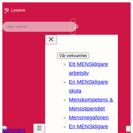
Lyssna
Sök
Vår verksamhet
Ett MENSkligare
arbetsliv
En MENSkligare
skola
Menskompetens &
Mensstipendiet
Mensmegafonen
En MENSkligare