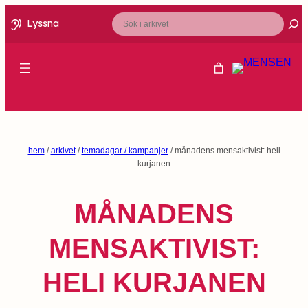
Sök
Lyssna
hem
/
arkivet
/
temadagar / kampanjer
/ månadens mensaktivist: heli
kurjanen
MÅNADENS
MENSAKTIVIST:
HELI KURJANEN