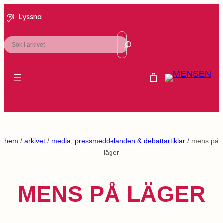
Lyssna
Sök
hem
/
arkivet
/
media, pressmeddelanden & debattartiklar
/ mens på
läger
MENS PÅ LÄGER