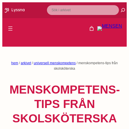
Sök
Lyssna
hem
/
arkivet
/
universell menskompetens
/ menskompetens-tips från
skolsköterska
MENSKOMPETENS-
TIPS FRÅN
SKOLSKÖTERSKA