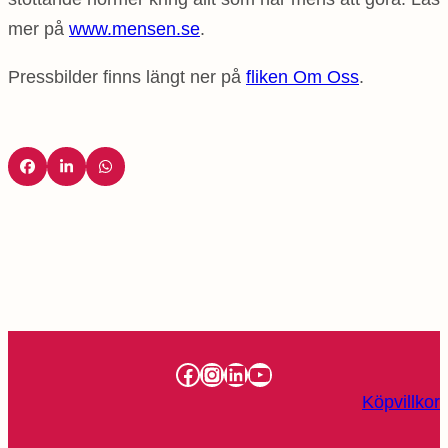
mer på
www.mensen.se
.
Pressbilder finns längt ner på
fliken Om Oss
.
Facebook
Instagram
LinkedIn
YouTube
Köpvillkor