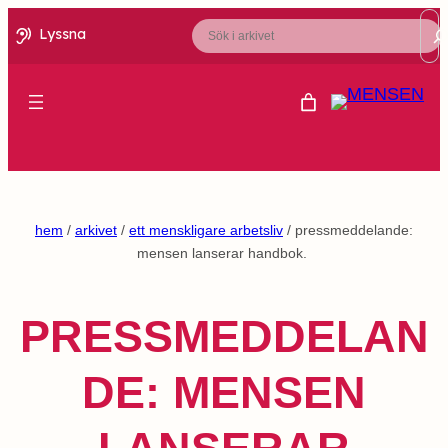
Sök
Lyssna
hem
/
arkivet
/
ett menskligare arbetsliv
/ pressmeddelande:
mensen lanserar handbok.
PRESSMEDDELAN
DE: MENSEN