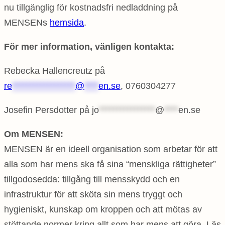
nu tillgänglig för kostnadsfri nedladdning på
MENSENs
hemsida
.
För mer information, vänligen kontakta:
Rebecka Hallencreutz på
re
******************
@
****
en.se
, 0760304277
Josefin Persdotter på
jo
****************
@
****
en.se
Om MENSEN:
MENSEN är en ideell organisation som arbetar för att
alla som har mens ska få sina “menskliga rättigheter”
tillgodosedda: tillgång till mensskydd och en
infrastruktur för att sköta sin mens tryggt och
hygieniskt, kunskap om kroppen och att mötas av
stöttande normer kring allt som har mens att göra. Läs