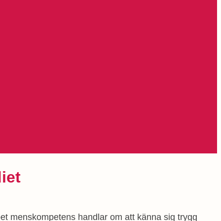
iet
pet menskompetens handlar om att känna sig trygg