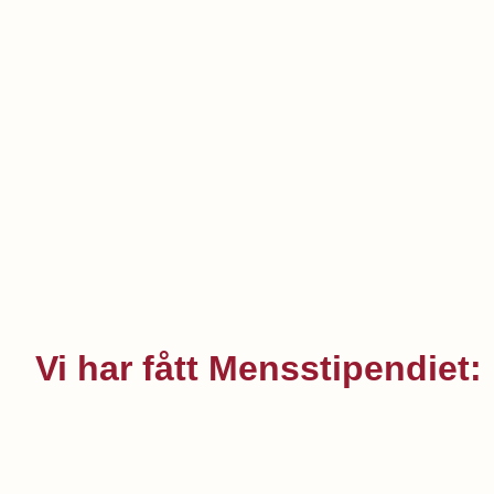
mensskydd eller förbättrar normerna kring mens – elle
tidigare stipendiater.
Vi har fått Mensstipendiet: