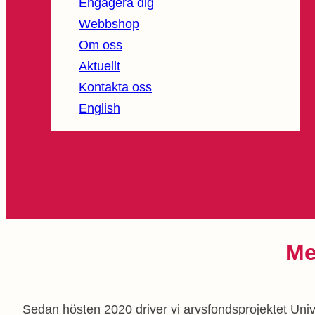
Engagera dig
Webbshop
Om oss
Aktuellt
Kontakta oss
English
Me
Sedan hösten 2020 driver vi arvsfondsprojektet Un