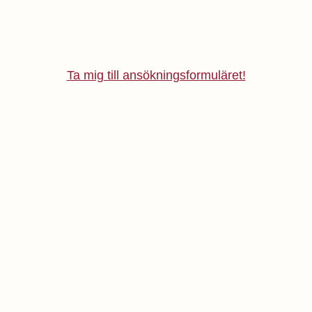
r alla tre samtidigt! I ansökningsformuläret finns exempe
Ta mig till ansökningsformuläret!