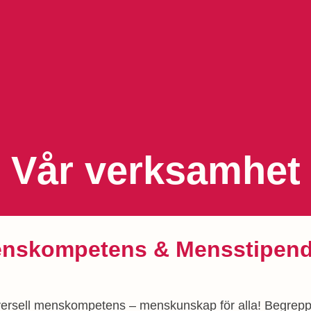
Vår verksamhet
nskompetens & Mensstipend
iversell menskompetens – menskunskap för alla! Begrep