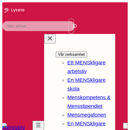
Lyssna
Sök
Vår verksamhet
Ett MENSkligare
arbetsliv
En MENSkligare
skola
Menskompetens &
Mensstipendiet
Mensmegafonen
En MENSkligare