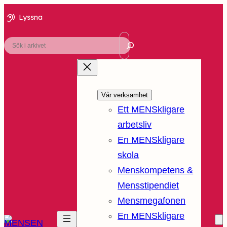
Lyssna
Sök
Vår verksamhet
Ett MENSkligare
arbetsliv
En MENSkligare
skola
Menskompetens &
Mensstipendiet
Mensmegafonen
En MENSkligare