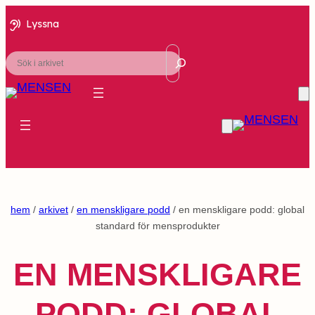
Lyssna
Sök
hem
/
arkivet
/
en menskligare podd
/ en menskligare podd: global
standard för mensprodukter
EN MENSKLIGARE
PODD: GLOBAL