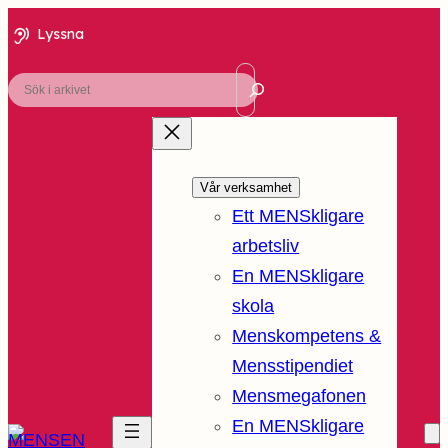
Lyssna
Sök
Vår verksamhet
Ett MENSkligare
arbetsliv
En MENSkligare
skola
Menskompetens &
Mensstipendiet
Mensmegafonen
En MENSkligare