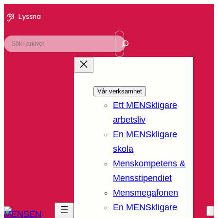
Lyssna
Sök
Vår verksamhet
Ett MENSkligare
arbetsliv
En MENSkligare
skola
Menskompetens &
Mensstipendiet
Mensmegafonen
En MENSkligare