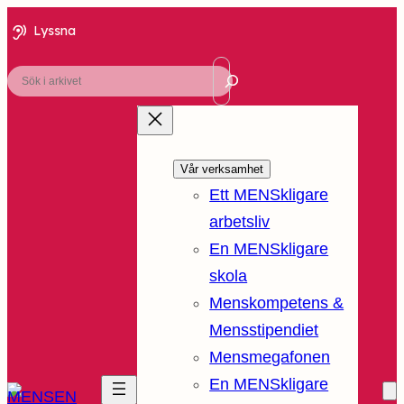
Lyssna
Sök
Vår verksamhet
Ett MENSkligare
arbetsliv
En MENSkligare
skola
Menskompetens &
Mensstipendiet
Mensmegafonen
En MENSkligare