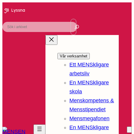
Lyssna
Sök
Vår verksamhet
Ett MENSkligare
arbetsliv
En MENSkligare
skola
Menskompetens &
Mensstipendiet
Mensmegafonen
En MENSkligare