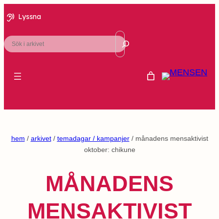
Lyssna
Sök
hem
/
arkivet
/
temadagar / kampanjer
/ månadens mensaktivist
oktober: chikune
MÅNADENS
MENSAKTIVIST