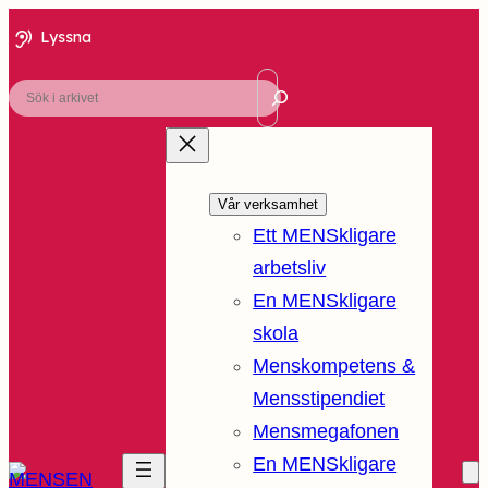
Lyssna
Sök
Vår verksamhet
Ett MENSkligare
arbetsliv
En MENSkligare
skola
Menskompetens &
Mensstipendiet
Mensmegafonen
En MENSkligare