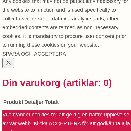
Any cookies that may not be particularly necessary for
the website to function and is used specifically to
collect user personal data via analytics, ads, other
embedded contents are termed as non-necessary
cookies. It is mandatory to procure user consent prior
to running these cookies on your website.
SPARA OCH ACCEPTERA
Din varukorg
(artiklar: 0)
Produkt
Detaljer
Totalt
Delsumma
0.00 kr
Vi använder cookies för att ge dig en bättre upplevelse
Produkter
Frakt och rabatter beräknas i kassan.
av vår webb. Klicka ACCEPTERA för att godkänna alla
Visa min varukorg