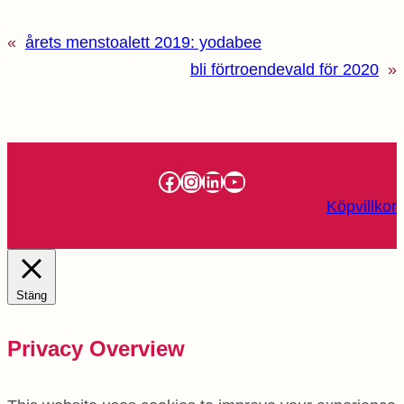
«
årets menstoalett 2019: yodabee
bli förtroendevald för 2020
»
Facebook
Instagram
LinkedIn
YouTube
Köpvillkor
Stäng
Privacy Overview