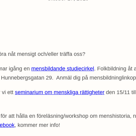
ra nåt mensigt och/eller träffa oss?
mmar igång en
mensbildande studiecirkel
. Folkbildning åt 
lats Hunnebergsgatan 29. Anmäl dig på mensbildninglinko
 vi ett
seminarium om menskliga rättigheter
den 15/11 t
för att hålla en föreläsning/workshop om menshistoria, no
cebook
, kommer mer info!