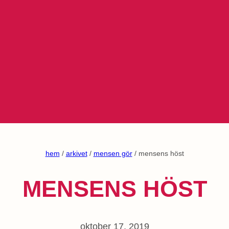
hem
/
arkivet
/
mensen gör
/ mensens höst
MENSENS HÖST
oktober 17, 2019