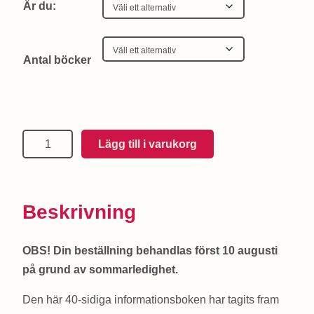
Är du:
Antal böcker
MENSMEGAFONENS
Lägg till i varukorg
BOK
OM
MENS
Beskrivning
–
INBUNDEN
OBS! Din beställning behandlas först 10 augusti
mängd
på grund av sommarledighet.
Den här 40-sidiga informationsboken har tagits fram