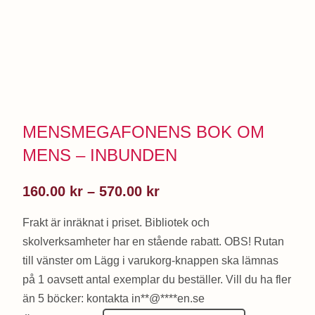
MENSMEGAFONENS BOK OM
MENS – INBUNDEN
Prisintervall:
160.00
kr
–
570.00
kr
160.00 kr
Frakt är inräknat i priset. Bibliotek och
till
skolverksamheter har en stående rabatt. OBS! Rutan
570.00 kr
till vänster om Lägg i varukorg-knappen ska lämnas
på 1 oavsett antal exemplar du beställer. Vill du ha fler
än 5 böcker: kontakta in**@****en.se