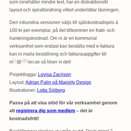
som innehåller mindre text, har en distraktionsfri
layout och spiralbindning vilket underlättar läsningen.
Den inbundna versionen säljs till självkostnadspris á
100 kr per exemplar, på det tillkommer en frakt- och
hanteringskostnad. Om ni är en kommunal
verksamhet som endast kan beställa med e-faktura
kan ni maila beställning och fakturauppgifter till
in
**
@
****
en.se
så löser vi det!
Projektlogga:
Lovisa Zacrison
Layout:
Adrian Palin på Majority Design
Illustrationer:
Lotta Sjöberg
Passa på att visa stöd för vår verksamhet genom
att
registrera dig som medlem
– det är
kostnadsfritt!