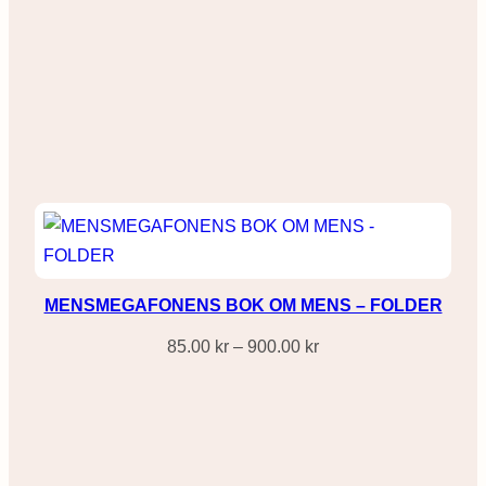
MENSMEGAFONENS BOK OM MENS – FOLDER
Prisintervall:
85.00
kr
–
900.00
kr
85.00 kr
till
900.00 kr