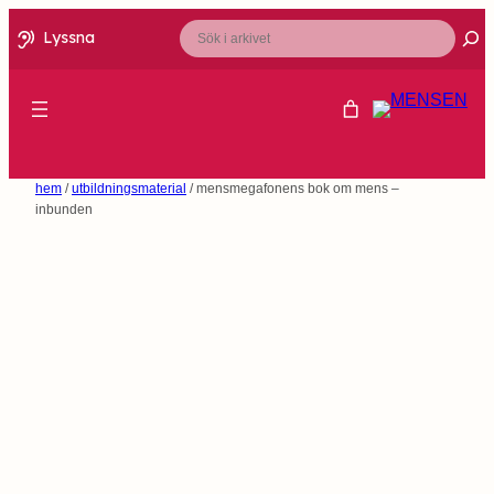
Sök
Lyssna
hem
/
utbildningsmaterial
/ mensmegafonens bok om mens –
inbunden