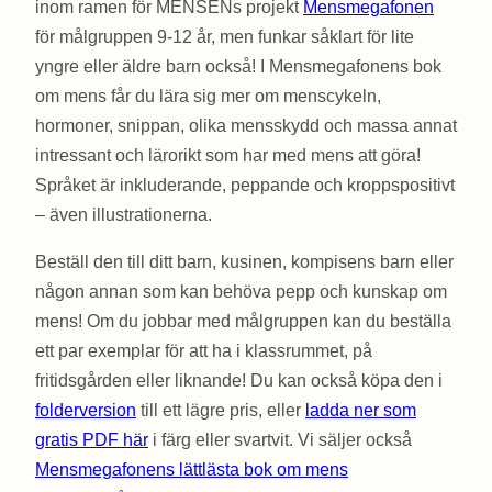
inom ramen för MENSENs projekt
Mensmegafonen
för målgruppen 9-12 år, men funkar såklart för lite
yngre eller äldre barn också! I Mensmegafonens bok
om mens får du lära sig mer om menscykeln,
hormoner, snippan, olika mensskydd och massa annat
intressant och lärorikt som har med mens att göra!
Språket är inkluderande, peppande och kroppspositivt
– även illustrationerna.
Beställ den till ditt barn, kusinen, kompisens barn eller
någon annan som kan behöva pepp och kunskap om
mens! Om du jobbar med målgruppen kan du beställa
ett par exemplar för att ha i klassrummet, på
fritidsgården eller liknande! Du kan också köpa den i
folderversion
till ett lägre pris, eller
ladda ner som
gratis PDF här
i färg eller svartvit. Vi säljer också
Mensmegafonens lättlästa bok om mens