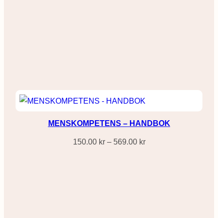
MENSKOMPETENS – HANDBOK
Prisintervall:
150.00
kr
–
569.00
kr
150.00 kr
till
569.00 kr