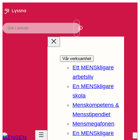
Lyssna
Sök
Vår verksamhet
Ett MENSkligare
arbetsliv
En MENSkligare
skola
Menskompetens &
Mensstipendiet
Mensmegafonen
En MENSkligare